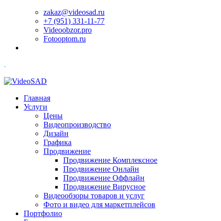
zakaz@videosad.ru
+7 (951) 331-11-77
Videoobzor.pro
Fotooptom.ru
.
Главная
Услуги
Цены
Видеопроизводство
Дизайн
Графика
Продвижение
Продвижение Комплексное
Продвижение Онлайн
Продвижение Оффлайн
Продвижение Вирусное
Видеообзоры товаров и услуг
Фото и видео для маркетплейсов
Портфолио