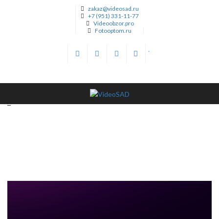
zakaz@videosad.ru
+7 (951) 331-11-77
Videoobzor.pro
Fotooptom.ru
.
_