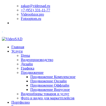
zakaz@videosad.ru
+7 (951) 331-11-77
Videoobzor.pro
Fotooptom.ru
.
Главная
Услуги
Цены
Видеопроизводство
Дизайн
Графика
Продвижение
Продвижение Комплексное
Продвижение Онлайн
Продвижение Оффлайн
Продвижение Вирусное
Видеообзоры товаров и услуг
Фото и видео для маркетплейсов
Портфолио