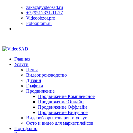
zakaz@videosad.ru
+7 (951) 331-11-77
Videoobzor.pro
Fotooptom.ru
.
Главная
Услуги
Цены
Видеопроизводство
Дизайн
Графика
Продвижение
Продвижение Комплексное
Продвижение Онлайн
Продвижение Оффлайн
Продвижение Вирусное
Видеообзоры товаров и услуг
Фото и видео для маркетплейсов
Портфолио