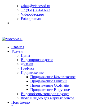
zakaz@videosad.ru
+7 (951) 331-11-77
Videoobzor.pro
Fotooptom.ru
.
Главная
Услуги
Цены
Видеопроизводство
Дизайн
Графика
Продвижение
Продвижение Комплексное
Продвижение Онлайн
Продвижение Оффлайн
Продвижение Вирусное
Видеообзоры товаров и услуг
Фото и видео для маркетплейсов
Портфолио